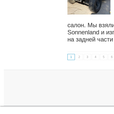
салон. Мы взял
Sonnenland и из
на задней части
1
2
3
4
5
6