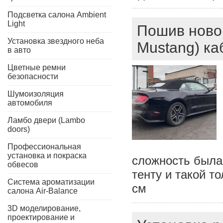
Подсветка салона Ambient
Light
Пошив новог
Установка звездного неба
Mustang) ка
в авто
Цветные ремни
безопасности
Шумоизоляция
автомобиля
Ламбо двери (Lambo
doors)
Профессиональная
установка и покраска
сложность была
обвесов
тенту и такой 
Система ароматизации
см
салона Air-Balance
3D моделирование,
проектирование и