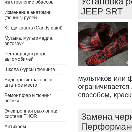
Установка р
изготовление обвесов
JEEP SRT
Изменение анатомии
(тюнинг) рулей
Кэнди краска (Candy paint)
Музыка, мультимедиа,
автозвук
Реставрация ретро
автомобилей
Школа (курсы) тюнинга
мультиков или 
Видеорегистраторы в
штатное место
ограничивается
способом, краск
Ремонт фар и тюнинг
оптики
Электронная выхлопная
Замена чер
система THOR
Перформанс
Антихром