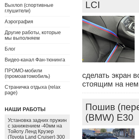
LCI
Выхлоп (спортивные
глушители)
Аэрография
Другие работы, которые
мы выполняем
Блог
Видео-канал Фан-тюнинга
ПРОМО-мобили
сделать экран в
(промоавтомобиль)
стоящим на нем
Страничка отдыха (relax
page)
Пошив (пере
НАШИ РАБОТЫ
(BMW) E30
Установка задних пружин
с занижением -40мм на
Тойоту Ленд Крузер
(Toyota Land Cruiser) 300