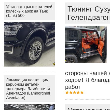
Установка расширителей
Тюнинг Сузу
колесных арок на Танк
Гелендваген
(Tank) 500
стороны нашей 
ходом! Я благод
Ламинация настоящим
карбоном деталей
работ
экстерьера Ламборгини
Авентадор (Lamborghini
Aventador)