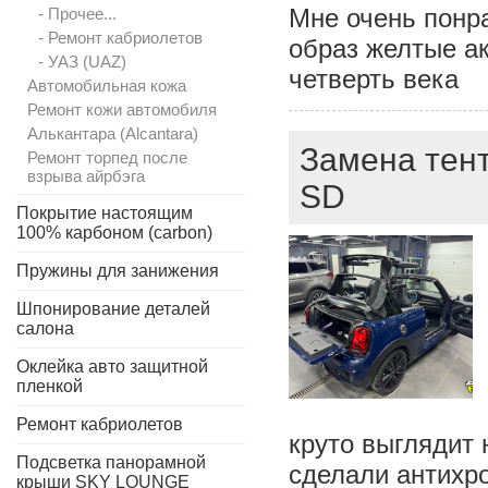
Мне очень понр
- Прочее...
- Ремонт кабриолетов
образ желтые а
- УАЗ (UAZ)
четверть века
Автомобильная кожа
Ремонт кожи автомобиля
Алькантара (Alcantara)
Замена тент
Ремонт торпед после
взрыва айрбэга
SD
Покрытие настоящим
100% карбоном (carbon)
Пружины для занижения
Шпонирование деталей
салона
Оклейка авто защитной
пленкой
Ремонт кабриолетов
круто выглядит
Подсветка панорамной
сделали антихр
крыши SKY LOUNGE