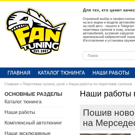
Для тех, кто ценит каче
Огромный выбор и профессионал
на все марки и модели автомобил
на свой авто - пишите в Telegra
перетяжка салонов в кожу, алька
автомобилей, кузовная хирургия
оригинальной кабриолетной ткан
Изготовление и установка пружин
ГЛАВНАЯ
КАТАЛОГ ТЮНИНГА
НАШИ РАБОТЫ
Главная
»
Перетяжка салона, руля
»
Наши работы по перетяжке салонов
Наши работы 
ОСНОВНЫЕ РАЗДЕЛЫ
Каталог тюнинга
Пошив новой
Наши работы
на Мерседес
Комплексный автотюнинг
Наши эксклюзивные