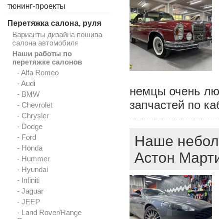
тюнинг-проекты
Перетяжка салона, руля
Варианты дизайна пошива
салона автомобиля
Наши работы по
перетяжке салонов
- Alfa Romeo
- Audi
немцы очень люб
- BMW
запчастей по ка
- Chevrolet
- Chrysler
- Dodge
- Ford
Наше неболь
- Honda
Астон Марти
- Hummer
- Hyundai
- Infiniti
- Jaguar
- JEEP
- Land Rover/Range