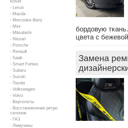
Rover
- Lexus
- Mazda
- Mercedes-Benz
- Mini
бордовую ткань.
- Mitsubishi
цвета с бежево
- Nissan
- Porsche
- Renault
Замена рем
- Saab
- Smart Fortwo
дизайнерск
- Subaru
- Suzuki
- Toyota
- Volkswagen
- Volvo
- Вертолеты
- Восстановление ретро
салонов
- ГАЗ
- Лимузины