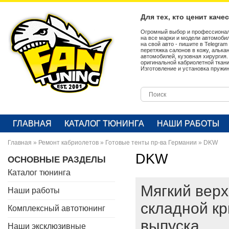
Для тех, кто ценит каче
Огромный выбор и профессионал
на все марки и модели автомобил
на свой авто - пишите в Telegra
перетяжка салонов в кожу, алька
автомобилей, кузовная хирургия
оригинальной кабриолетной ткан
Изготовление и установка пружин
ГЛАВНАЯ
КАТАЛОГ ТЮНИНГА
НАШИ РАБОТЫ
Главная
»
Ремонт кабриолетов
»
Готовые тенты пр-ва Германии
»
DKW
DKW
ОСНОВНЫЕ РАЗДЕЛЫ
Каталог тюнинга
Мягкий верх
Наши работы
складной к
Комплексный автотюнинг
выпуска
Наши эксклюзивные