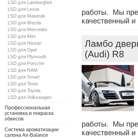
LSD для Lamborghini
LSD для Lexus
работы. Мы пре
LSD для Maserati
качественный и
LSD для Mazda
LSD для Mercedes
LSD для Mini
Ламбо двери
LSD для Nissan
LSD для Opel
(Audi) R8
LSD для Plymouth
LSD для Porsche
LSD для RAM
LSD для Smart
LSD для Tesla
LSD для Toyota
LSD для Volkswagen
Профессиональная
установка и покраска
обвесов
работы. Мы пре
Система ароматизации
качественный и
салона Air-Balance