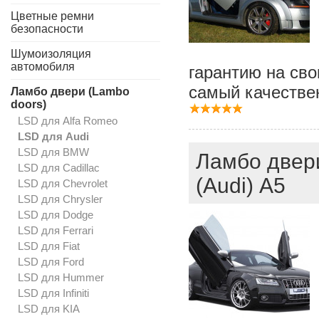
Цветные ремни
безопасности
Шумоизоляция
автомобиля
гарантию на св
самый качестве
Ламбо двери (Lambo
doors)
LSD для Alfa Romeo
LSD для Audi
LSD для BMW
Ламбо двери
LSD для Cadillac
(Audi) А5
LSD для Chevrolet
LSD для Chrysler
LSD для Dodge
LSD для Ferrari
LSD для Fiat
LSD для Ford
LSD для Hummer
LSD для Infiniti
LSD для KIA