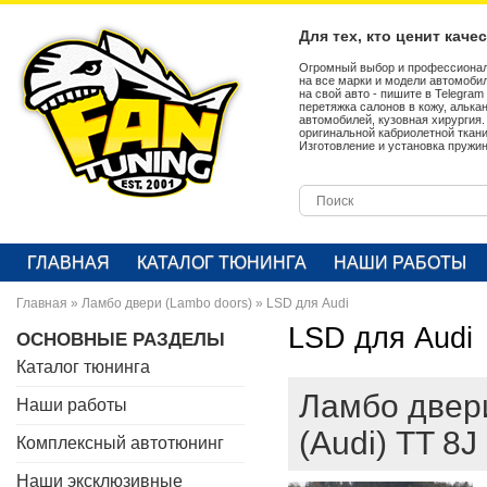
Для тех, кто ценит каче
Огромный выбор и профессионал
на все марки и модели автомобил
на свой авто - пишите в Telegra
перетяжка салонов в кожу, алька
автомобилей, кузовная хирургия
оригинальной кабриолетной ткан
Изготовление и установка пружин
ГЛАВНАЯ
КАТАЛОГ ТЮНИНГА
НАШИ РАБОТЫ
Главная
»
Ламбо двери (Lambo doors)
»
LSD для Audi
LSD для Audi
ОСНОВНЫЕ РАЗДЕЛЫ
Каталог тюнинга
Ламбо двери
Наши работы
(Audi) TT 8J
Комплексный автотюнинг
Наши эксклюзивные