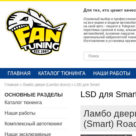
Для тех, кто ценит каче
Огромный выбор и профессионал
на все марки и модели автомобил
на свой авто - пишите в Telegra
перетяжка салонов в кожу, алька
автомобилей, кузовная хирургия
оригинальной кабриолетной ткан
Изготовление и установка пружин
ГЛАВНАЯ
КАТАЛОГ ТЮНИНГА
НАШИ РАБОТЫ
Главная
»
Ламбо двери (Lambo doors)
»
LSD для Smart
LSD для Smar
ОСНОВНЫЕ РАЗДЕЛЫ
Каталог тюнинга
Ламбо двери
Наши работы
(Smart) Roa
Комплексный автотюнинг
Наши эксклюзивные