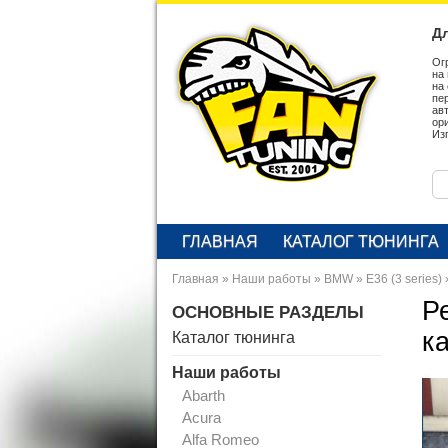
Дл
Ог
на
на
пе
ав
ор
Из
ГЛАВНАЯ
КАТАЛОГ ТЮНИНГА
Главная
»
Наши работы
»
BMW
»
E36 (3 series)
Р
ОСНОВНЫЕ РАЗДЕЛЫ
к
Каталог тюнинга
Наши работы
Abarth
Acura
Alfa Romeo