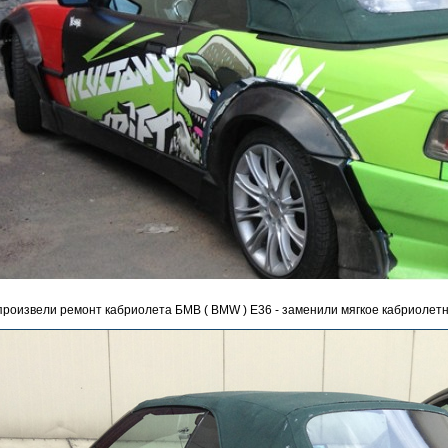
роизвели ремонт кабриолета БМВ ( BMW ) E36 - заменили мягкое кабриолетн