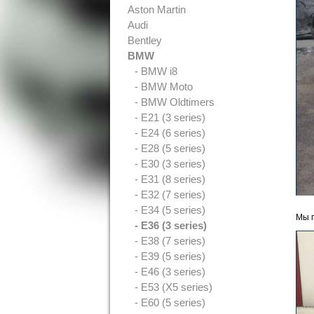
Aston Martin
Audi
Bentley
BMW
- BMW i8
- BMW Moto
- BMW Oldtimers
- E21 (3 series)
- E24 (6 series)
- E28 (5 series)
- E30 (3 series)
- E31 (8 series)
- E32 (7 series)
- E34 (5 series)
Мы п
- E36 (3 series)
- E38 (7 series)
- E39 (5 series)
- E46 (3 series)
- E53 (X5 series)
- E60 (5 series)