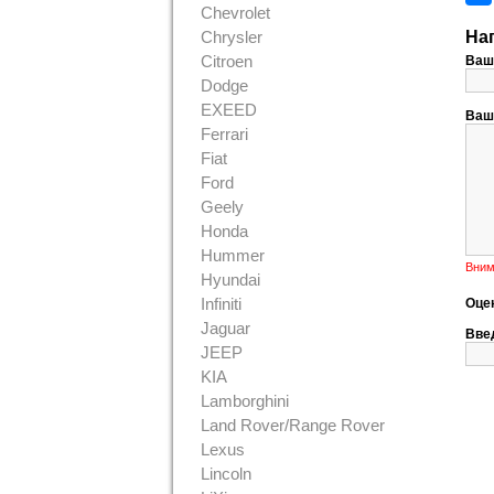
Chevrolet
Chrysler
На
Citroen
Ваш
Dodge
EXEED
Ваш
Ferrari
Fiat
Ford
Geely
Honda
Hummer
Вним
Hyundai
Infiniti
Оце
Jaguar
Введ
JEEP
KIA
Lamborghini
Land Rover/Range Rover
Lexus
Lincoln