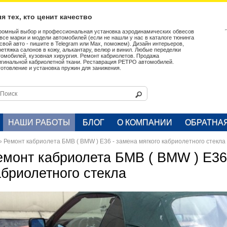
я тех, кто ценит качество
ромный выбор и профессиональная установка аэродинамических обвесов
 все марки и модели автомобилей (если не нашли у нас в каталоге тюнинга
 свой авто - пишите в Telegram или Max, поможем). Дизайн интерьеров,
ретяжка салонов в кожу, алькантару, велюр и винил. Любые переделки
томобилей, кузовная хирургия. Ремонт кабриолетов. Продажа
игинальной кабриолетной ткани. Реставрация РЕТРО автомобилей.
готовление и установка пружин для занижения.
НАШИ РАБОТЫ
БЛОГ
О КОМПАНИИ
ОБРАТНА
»
Ремонт кабриолета БМВ ( BMW ) E36 - замена мягкого кабриолетного стекла
емонт кабриолета БМВ ( BMW ) E36 
абриолетного стекла