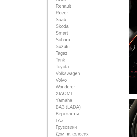
Renault
Rover
Saab
Skoda
Smart
Subaru
Suzuki
Tagaz
Tank
Toyota
Volkswagen
Volvo
Wanderer
XIAOMI
Yamaha
ВАЗ (LADA)
Вертолеты
ГАЗ
Грузовики
Дом на колесах