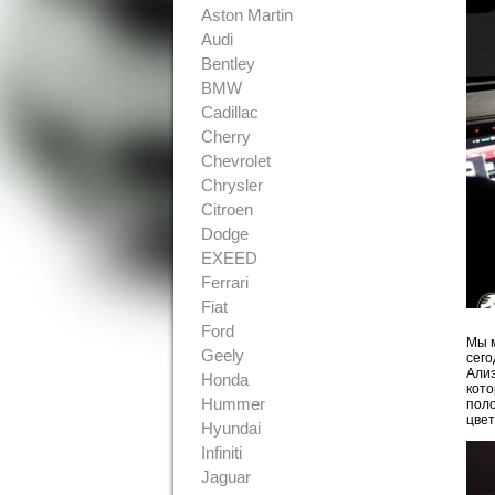
Aston Martin
Audi
Bentley
BMW
Cadillac
Cherry
Chevrolet
Chrysler
Citroen
Dodge
EXEED
Ferrari
Fiat
Ford
Мы 
Geely
сего
Алиэ
Honda
кото
Hummer
поло
цвет
Hyundai
Infiniti
Jaguar