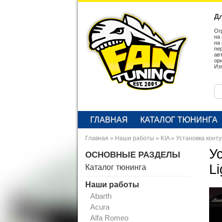
Дл
Ог
на
на
пе
ав
ор
Из
ГЛАВНАЯ
КАТАЛОГ ТЮНИНГА
Главная
»
Наши работы
»
KIA
»
Установка конту
У
ОСНОВНЫЕ РАЗДЕЛЫ
L
Каталог тюнинга
Наши работы
Abarth
Acura
Alfa Romeo