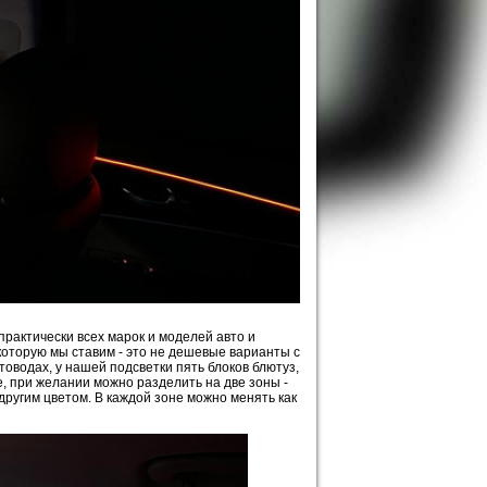
практически всех марок и моделей авто и
, которую мы ставим - это не дешевые варианты с
оводах, у нашей подсветки пять блоков блютуз,
е, при желании можно разделить на две зоны -
 другим цветом. В каждой зоне можно менять как