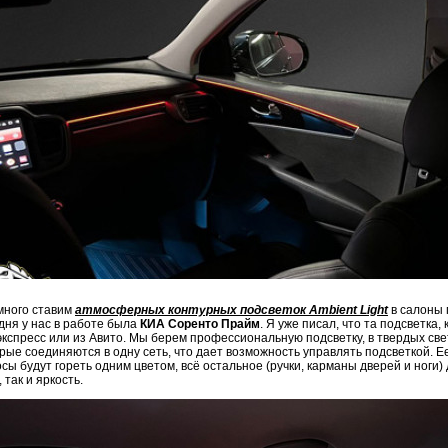
много ставим
атмосферных контурных подсветок Ambient Light
в салоны 
дня у нас в работе была
КИА Соренто Прайм
. Я уже писал, что та подсветка
кспресс или из Авито. Мы берем профессиональную подсветку, в твердых свет
рые соединяются в одну сеть, что дает возможность управлять подсветкой. Е
сы будут гореть одним цветом, всё остальное (ручки, карманы дверей и ноги)
, так и яркость.