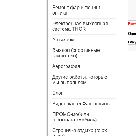
Ремонт фар и тюнинг
оптики
Электронная выхлопная
Вним
система THOR
Оце
Антихром
Введ
Выхлоп (спортивные
глушители)
Аэрография
Другие работы, которые
мы выполняем
Блог
Видео-канал Фан-тюнинга
ПРОМО-мобили
(промоавтомобиль)
Страничка отдыха (relax
page)