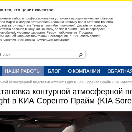
я тех, кто ценит качество
ромный выбор и профессиональная установка аэродинамических обвесов
 все марки и модели автомобилей (если не нашли у нас в каталоге тюнинга
 свой авто - пишите в Telegram или Max, поможем). Дизайн интерьеров,
ретяжка салонов в кожу, алькантару, велюр и винил. Любые переделки
томобилей, кузовная хирургия. Ремонт кабриолетов. Продажа
игинальной кабриолетной ткани. Реставрация РЕТРО автомобилей.
готовление и установка пружин для занижения.
НАШИ РАБОТЫ
БЛОГ
О КОМПАНИИ
ОБРАТНА
рной атмосферной подсветки Ambient Light в КИА Соренто Прайм (KIA Sorento
становка контурной атмосферной п
ight в КИА Соренто Прайм (KIA Sore