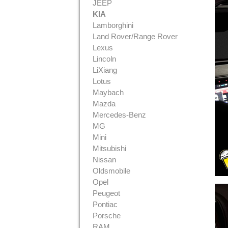
JEEP
KIA
Lamborghini
Land Rover/Range Rover
Lexus
Lincoln
LiXiang
Lotus
Maybach
Mazda
Mercedes-Benz
MG
Mini
Mitsubishi
Nissan
Oldsmobile
Opel
Peugeot
Pontiac
Porsche
RAM