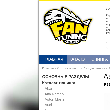
Дл
Ог
на
на
пе
ав
ор
Из
ГЛАВНАЯ
КАТАЛОГ ТЮНИНГА
Главная
»
Каталог тюнинга
»
Аэродинамический о
А
ОСНОВНЫЕ РАЗДЕЛЫ
к
Каталог тюнинга
Abarth
Alfa Romeo
Aston Martin
Audi