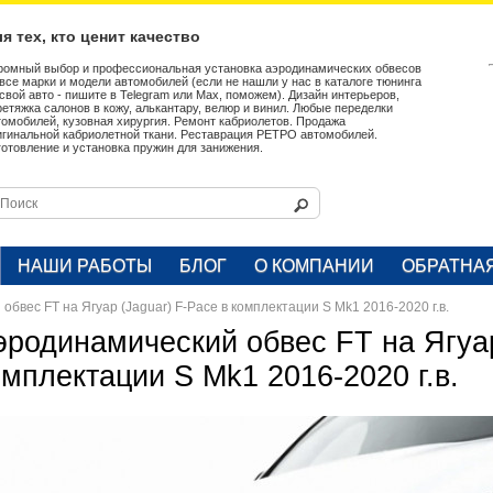
я тех, кто ценит качество
ромный выбор и профессиональная установка аэродинамических обвесов
 все марки и модели автомобилей (если не нашли у нас в каталоге тюнинга
 свой авто - пишите в Telegram или Max, поможем). Дизайн интерьеров,
ретяжка салонов в кожу, алькантару, велюр и винил. Любые переделки
томобилей, кузовная хирургия. Ремонт кабриолетов. Продажа
игинальной кабриолетной ткани. Реставрация РЕТРО автомобилей.
готовление и установка пружин для занижения.
НАШИ РАБОТЫ
БЛОГ
О КОМПАНИИ
ОБРАТНА
бвес FT на Ягуар (Jaguar) F-Pace в комплектации S Mk1 2016-2020 г.в.
эродинамический обвес FT на Ягуар
омплектации S Mk1 2016-2020 г.в.