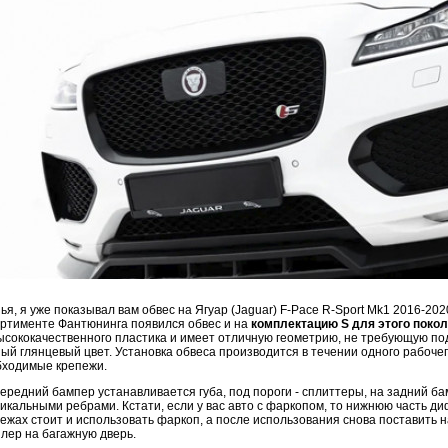
ья, я уже показывал вам обвес на Ягуар (Jaguar) F-Pace R-Sport Mk1 2016-2020 
ртименте Фантюнинга появился обвес и на
комплектацию S для этого поко
ысококачественного пластика и имеет отличную геометрию, не требующую по
ый глянцевый цвет. Установка обвеса производится в течении одного рабочег
бходимые крепежи.
ередний бампер устанавливается губа, под пороги - сплиттеры, на задний б
икальными ребрами. Кстати, если у вас авто с фаркопом, то нижнюю часть 
ежах стоит и использовать фаркоп, а после использования снова поставить н
лер на багажную дверь.