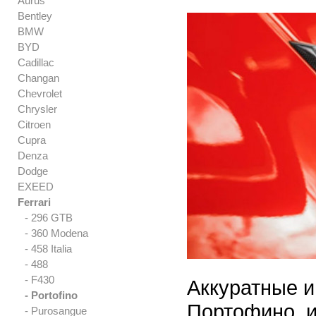
Aurus
Bentley
BMW
BYD
Cadillac
Changan
Chevrolet
Chrysler
Citroen
Cupra
Denza
Dodge
EXEED
Ferrari
- 296 GTB
- 360 Modena
- 458 Italia
- 488
- F430
Аккуратные и
- Portofino
Портофино, и
- Purosangue