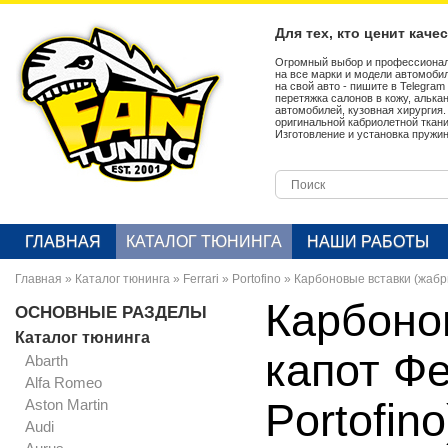
Для тех, кто ценит каче
Огромный выбор и профессионал
на все марки и модели автомобил
на свой авто - пишите в Telegra
перетяжка салонов в кожу, алька
автомобилей, кузовная хирургия
оригинальной кабриолетной ткан
Изготовление и установка пружин
ГЛАВНАЯ
КАТАЛОГ ТЮНИНГА
НАШИ РАБОТЫ
Главная
»
Каталог тюнинга
»
Ferrari
»
Portofino
»
Карбоновые вставки (жабры
Карбоно
ОСНОВНЫЕ РАЗДЕЛЫ
Каталог тюнинга
капот Фе
Abarth
Alfa Romeo
Aston Martin
Portofino
Audi