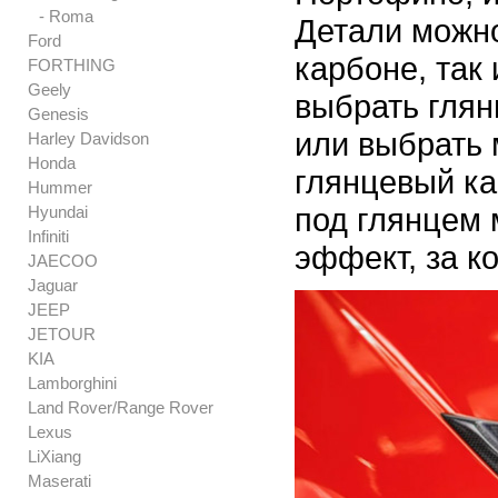
- Roma
Детали можно
Ford
карбоне, так
FORTHING
Geely
выбрать гля
Genesis
или выбрать 
Harley Davidson
Honda
глянцевый ка
Hummer
под глянцем 
Hyundai
Infiniti
эффект, за к
JAECOO
Jaguar
JEEP
JETOUR
KIA
Lamborghini
Land Rover/Range Rover
Lexus
LiXiang
Maserati