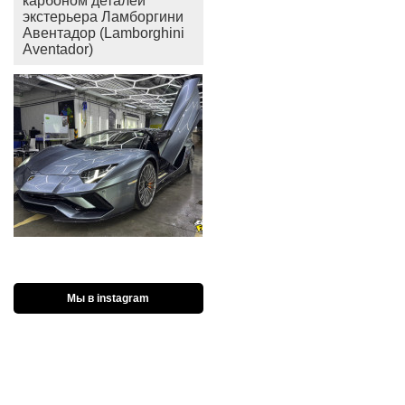
карбоном деталей
экстерьера Ламборгини
Авентадор (Lamborghini
Aventador)
Мы в instagram