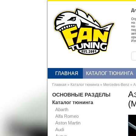
Дл
Ог
на
на
пе
ав
ор
Из
ГЛАВНАЯ
КАТАЛОГ ТЮНИНГА
Главная
»
Каталог тюнинга
»
Mercedes-Benz
»
А
А
ОСНОВНЫЕ РАЗДЕЛЫ
(
Каталог тюнинга
Abarth
Alfa Romeo
Aston Martin
Audi