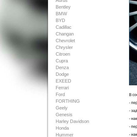
Aurus
Bentley
BMW
BYD
Cadillac
Changan
Chevrolet
Chrysler
Citroen
Cupra
Denza
Dodge
EXEED
Ferrari
Ford
В со
FORTHING
- пе
Geely
- за
Genesis
- на
Harley Davidson
- пе
Honda
Hummer
- на