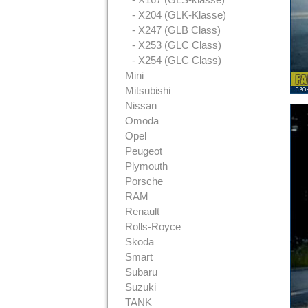
- X204 (GLK-Klasse)
- X247 (GLB Class)
- X253 (GLC Class)
- X254 (GLC Class)
Mini
Mitsubishi
Nissan
Omoda
Opel
Peugeot
Plymouth
Porsche
RAM
Renault
Rolls-Royce
Skoda
Smart
Subaru
Suzuki
TANK