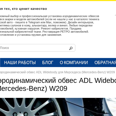
я тех, кто ценит качество
ромный выбор и профессиональная установка аэродинамических обвесов
 все марки и модели автомобилей (если не нашли у нас в каталоге тюнинга
 свой авто - пишите в Telegram или Max, поможем). Дизайн интерьеров,
ретяжка салонов в кожу, алькантару, велюр и винил. Любые переделки
томобилей, кузовная хирургия. Ремонт кабриолетов. Продажа
игинальной кабриолетной ткани. Реставрация РЕТРО автомобилей.
готовление и установка пружин для занижения.
НАШИ РАБОТЫ
БЛОГ
О КОМПАНИИ
ОБРАТНА
эродинамический обвес ADL Widebody для Мерседеса (Mercedes-Benz) W209
эродинамический обвес ADL Wideb
Mercedes-Benz) W209