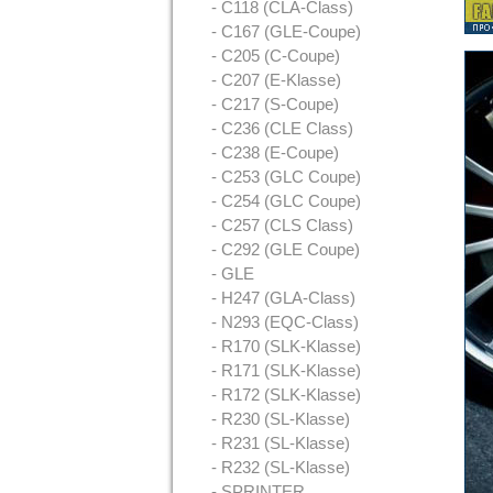
- C118 (CLA-Class)
- C167 (GLE-Coupe)
- C205 (C-Coupe)
- C207 (E-Klasse)
- C217 (S-Coupe)
- C236 (CLE Class)
- C238 (E-Coupe)
- C253 (GLC Coupe)
- C254 (GLC Coupe)
- C257 (CLS Class)
- C292 (GLE Coupe)
- GLE
- H247 (GLA-Class)
- N293 (EQC-Class)
- R170 (SLK-Klasse)
- R171 (SLK-Klasse)
- R172 (SLK-Klasse)
- R230 (SL-Klasse)
- R231 (SL-Klasse)
- R232 (SL-Klasse)
- SPRINTER