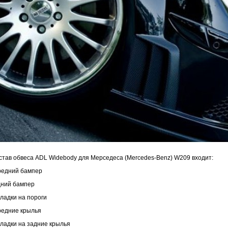
став обвеса ADL Widebody для Мерседеса (Mercedes-Benz) W209 входит:
редний бампер
дний бампер
кладки на пороги
редние крылья
кладки на задние крылья