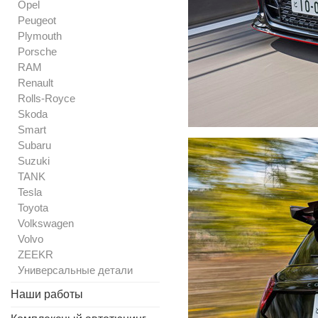
Opel
Peugeot
Plymouth
Porsche
RAM
Renault
Rolls-Royce
Skoda
Smart
Subaru
Suzuki
TANK
Tesla
Toyota
Volkswagen
Volvo
ZEEKR
Универсальные детали
Наши работы