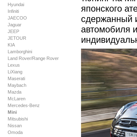
Hyundai
японского ат
Infiniti
сдержанный и
JAECOO
Jaguar
автомобиля и
JEEP
индивидуаль
JETOUR
KIA
Lamborghini
Land Rover/Range Rover
Lexus
LiXiang
Maserati
Maybach
Mazda
McLaren
Mercedes-Benz
Mini
Mitsubishi
Nissan
Omoda