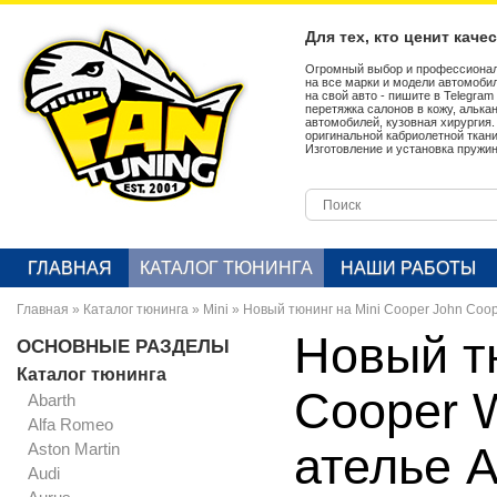
Для тех, кто ценит каче
Огромный выбор и профессионал
на все марки и модели автомобил
на свой авто - пишите в Telegra
перетяжка салонов в кожу, алька
автомобилей, кузовная хирургия
оригинальной кабриолетной ткан
Изготовление и установка пружин
ГЛАВНАЯ
КАТАЛОГ ТЮНИНГА
НАШИ РАБОТЫ
Главная
»
Каталог тюнинга
»
Mini
»
Новый тюнинг на Mini Cooper John Coop
Новый тю
ОСНОВНЫЕ РАЗДЕЛЫ
Каталог тюнинга
Cooper W
Abarth
Alfa Romeo
Aston Martin
ателье 
Audi