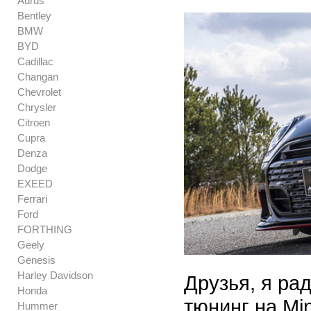
Aurus
Bentley
BMW
BYD
Cadillac
Changan
Chevrolet
Chrysler
Citroen
Cupra
Denza
Dodge
EXEED
Ferrari
Ford
FORTHING
Geely
Genesis
Harley Davidson
Друзья, я р
Honda
тюнинг на Mi
Hummer