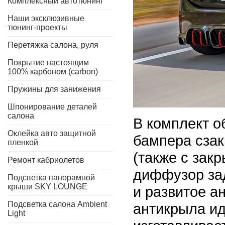
Комплексный автотюнинг
Наши эксклюзивные
тюнинг-проекты
Перетяжка салона, руля
Покрытие настоящим
100% карбоном (carbon)
Пружины для занижения
Шпонирование деталей
салона
В комплект о
Оклейка авто защитной
бампера сзак
пленкой
(также с зак
Ремонт кабриолетов
диффузор за
Подсветка панорамной
крыши SKY LOUNGE
и развитое а
Подсветка салона Ambient
антикрыла ид
Light